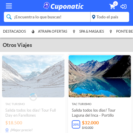
0
DESTACADOS
ATRAPA OFERTAS
SPA & MASAJES
PONTE BE
Otros Viajes
TAC TURISMO
TAC TURISMO
Salida todos los días! Tour Full
Salida todos los días! Tour
Day en Farellones
Laguna del Inca - Portillo
$18.500
$32.000
20
%
$40.000
¡Mejor precio!