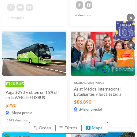
6
Vendidos
×
33
Vendidos
×
GLOBAL ASSISTANCE
Asist Médica Internacional
Paga $290 y obten un 15% off
Estudiantes y larga estadía
en la WEB de FLIXBUS
$86.890
$290
¡Mejor precio!
¡Mejor precio!
1243
Vendidos
Orden
Filtros
Mapa