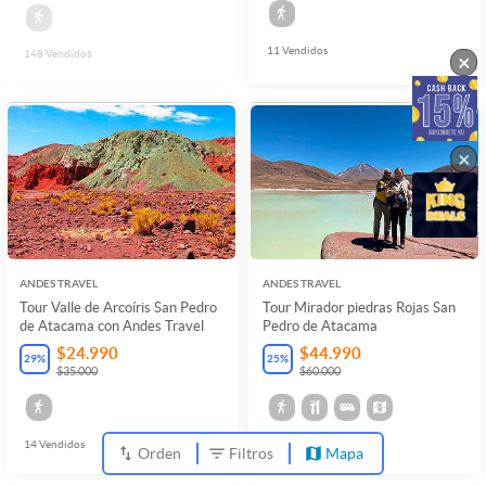
11
Vendidos
148
Vendidos
×
×
ANDES TRAVEL
ANDES TRAVEL
Tour Valle de Arcoíris San Pedro
Tour Mirador piedras Rojas San
de Atacama con Andes Travel
Pedro de Atacama
$24.990
$44.990
29
%
25
%
$35.000
$60.000
14
Vendidos
17
Vendidos
Orden
Filtros
Mapa