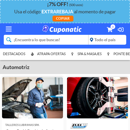
¡
7%
OFF
!
(500 usos)
Usa el código
EXTRAREBAJA
al momento de pagar
COPIAR
0
DESTACADOS
ATRAPA OFERTAS
SPA & MASAJES
PONTE BE
Automotriz
TALLERES LUBRIMAS SPA