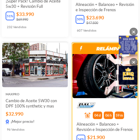
¡Super Pack! Cambio de Aceite
Alineación + Balanceo + Revisión
5w30 + Revisión Full
e Inspección de Frenos
$33.990
51
%
$23.690
50
%
$69.990
$47.500
232
Vendidos
×
607
Vendidos
×
MAXPRO
Cambio de Aceite 5W30 con
DPF 100% synthetic y mas
$32.990
04
d
06
h
59
m
¡Mejor precio!
Alineación + Balanceo +
Revisión e Inspección de Frenos
96
Vendidos
$21.900
54
%