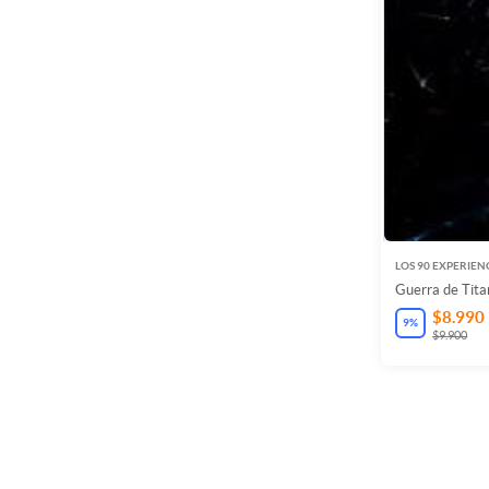
LOS 90 EXPERIEN
Guerra de Tita
$8.990
9
%
$9.900