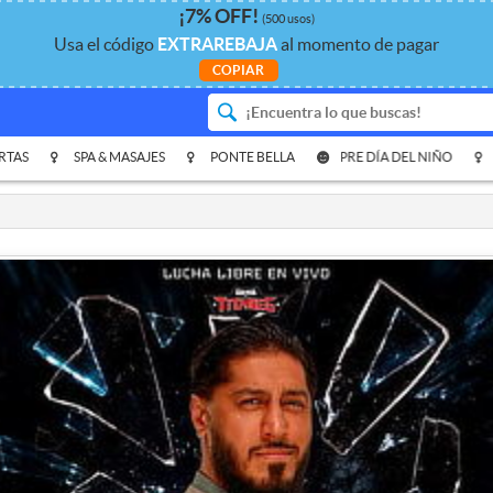
¡
7%
OFF
!
(500 usos)
Usa el código
EXTRAREBAJA
al momento de pagar
COPIAR
RTAS
SPA & MASAJES
PONTE BELLA
PRE DÍA DEL NIÑO