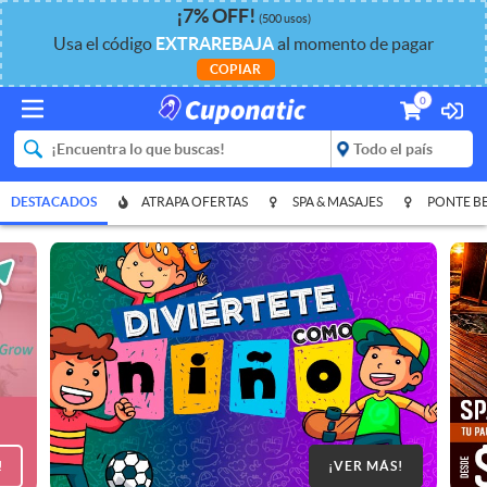
¡
7%
OFF
!
(500 usos)
Usa el código
EXTRAREBAJA
al momento de pagar
COPIAR
0
DESTACADOS
ATRAPA OFERTAS
SPA & MASAJES
PONTE B
!
¡VER MÁS!