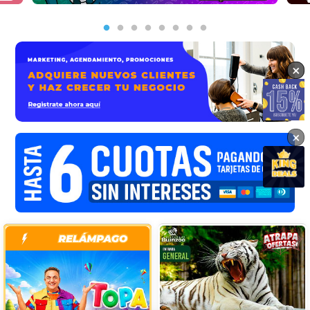
×
×
×