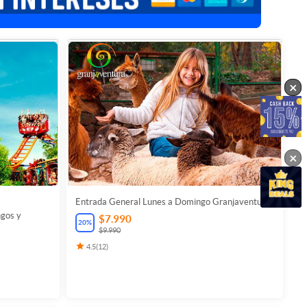
×
×
×
Entrada General Lunes a Domingo Granjaventura
ngos y
$7.990
20
%
$9.990
4.5
(
12
)