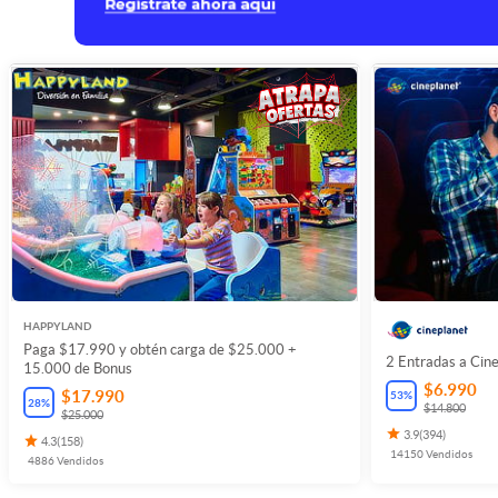
HAPPYLAND
Paga $17.990 y obtén carga de $25.000 +
2 Entradas a Cine
15.000 de Bonus
$6.990
$17.990
53
%
28
%
$14.800
$25.000
3.9
(
394
)
4.3
(
158
)
14150
Vendidos
4886
Vendidos