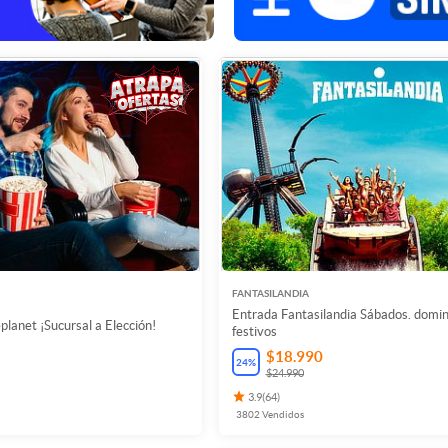
FANTASILANDIA
Entrada Fantasilandia Sábados. domi
planet ¡Sucursal a Elección!
festivos
$18.990
24
%
$24.990
3.9
(
64
)
3802
Vendidos