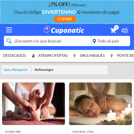
¡
7%
OFF
!
(500 usos)
Usa el código
DIVIERTENINO
al momento de pagar
COPIAR
0
DESTACADOS
ATRAPA OFERTAS
SPA & MASAJES
PONTE BE
Spa y Relajación
Reflexología
ROSSO SPA
NATURAL CRIS