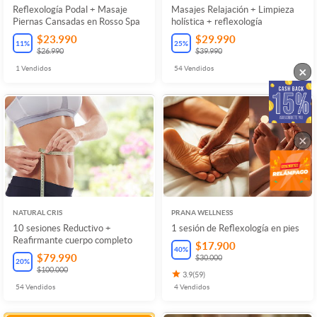
Reflexología Podal + Masaje
Masajes Relajación + Limpieza
Piernas Cansadas en Rosso Spa
holística + reflexología
$23.990
$29.990
11
%
25
%
$26.990
$39.990
×
1
Vendidos
54
Vendidos
×
NATURAL CRIS
PRANA WELLNESS
10 sesiones Reductivo +
1 sesión de Reflexología en pies
Reafirmante cuerpo completo
$17.900
40
%
$79.990
$30.000
20
%
$100.000
3.9
(
59
)
54
Vendidos
4
Vendidos