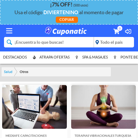
¡
7%
OFF
!
(500 usos)
Usa el código
DIVIERTENINO
al momento de pagar
COPIAR
0
DESTACADOS
ATRAPA OFERTAS
SPA & MASAJES
PONTE BE
Salud
Otros
MEDSAFE CAPACITACIONES
TERAPIAS VIBRACIONALES TURQUESA