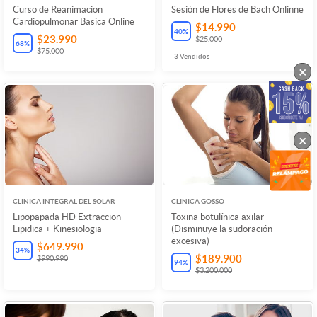
Curso de Reanimacion
Sesión de Flores de Bach Onlinne
Cardiopulmonar Basica Online
$14.990
40
%
$23.990
$25.000
68
%
$75.000
3
Vendidos
×
×
CLINICA INTEGRAL DEL SOLAR
CLINICA GOSSO
Lipopapada HD Extraccion
Toxina botulínica axilar
Lipidica + Kinesiologia
(Disminuye la sudoración
excesiva)
$649.990
34
%
$189.900
$990.990
94
%
$3.200.000