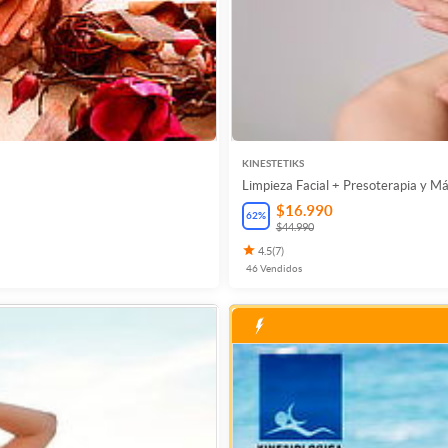
KINESTETIKS
Limpieza Facial + Presoterapia y Má
$16.990
62
%
$44.990
4.5
(
7
)
46
Vendidos