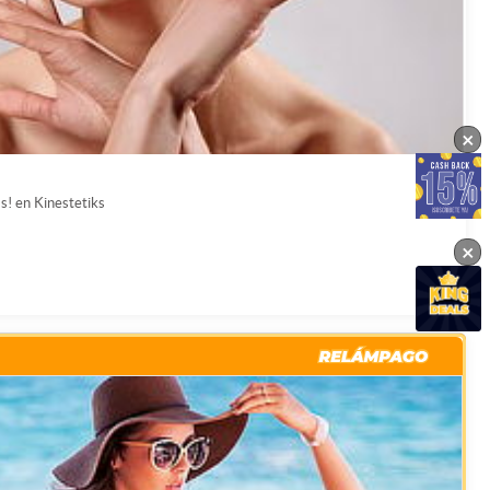
×
s! en Kinestetiks
×