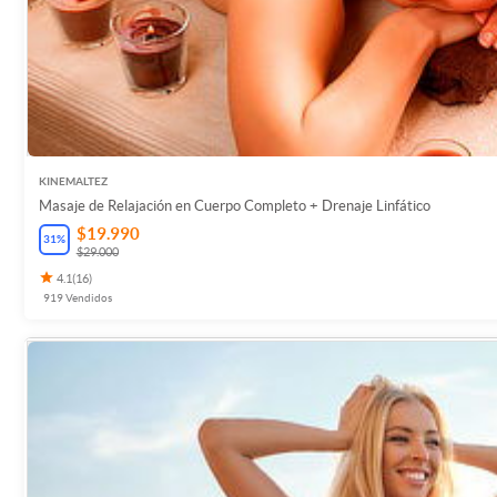
KINEMALTEZ
Masaje de Relajación en Cuerpo Completo + Drenaje Linfático
$19.990
31
%
$29.000
4.1
(
16
)
919
Vendidos