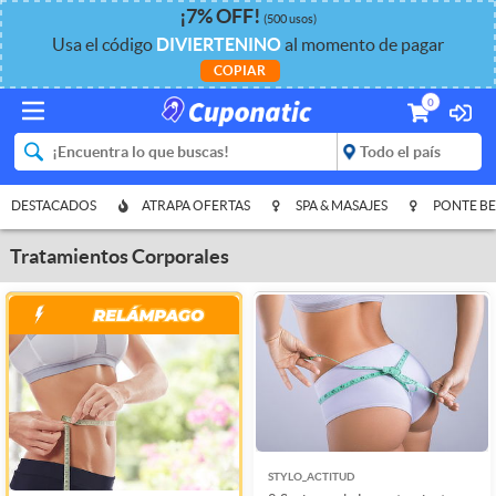
¡
7%
OFF
!
(500 usos)
Usa el código
DIVIERTENINO
al momento de pagar
COPIAR
0
DESTACADOS
ATRAPA OFERTAS
SPA & MASAJES
PONTE BE
Tratamientos Corporales
STYLO_ACTITUD