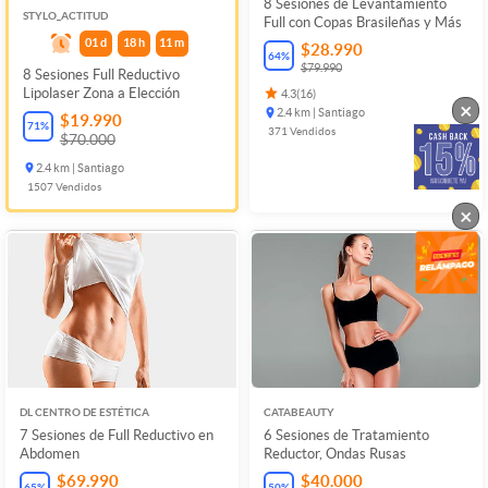
8 Sesiones de Levantamiento
STYLO_ACTITUD
Full con Copas Brasileñas y Más
01
d
18
h
11
m
$28.990
64
%
$79.990
8 Sesiones Full Reductivo
Lipolaser Zona a Elección
4.3
(
16
)
×
2.4 km | Santiago
$19.990
71
%
371
Vendidos
$70.000
2.4 km | Santiago
1507
Vendidos
×
DL CENTRO DE ESTÉTICA
CATABEAUTY
7 Sesiones de Full Reductivo en
6 Sesiones de Tratamiento
Abdomen
Reductor, Ondas Rusas
$69.990
$40.000
65
%
50
%