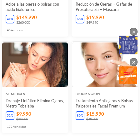
Adios a las ojeras o bolsas con
Reducción de Ojeras + Gafas de
acido hialurónico
Presoterapia + Mascara
$149.990
$19.990
42
%
60
%
$260.000
$49.990
×
4
Vendidos
×
ALTMEDICEN
BLOOM & GLOW
Drenaje Linfático Elimina Ojeras,
Tratamiento Antiojeras y Bolsas
Metro Tobalaba
Palpebrales Facial Premium
$9.990
$15.990
52
%
80
%
$21.000
$79.900
172
Vendidos