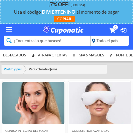
¡
7%
OFF
!
(500 usos)
Usa el código
DIVIERTENINO
al momento de pagar
COPIAR
0
DESTACADOS
ATRAPA OFERTAS
SPA & MASAJES
PONTE BE
Rostro y piel
Reducción de ojeras
CLINICA INTEGRAL DEL SOLAR
COS ESTETICA AVANZADA