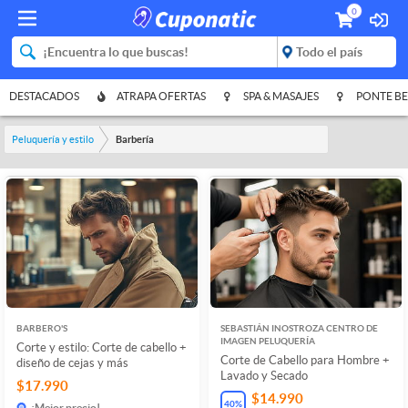
0
DESTACADOS
ATRAPA OFERTAS
SPA & MASAJES
PONTE BE
Peluquería y estilo
Barbería
BARBERO'S
SEBASTIÁN INOSTROZA CENTRO DE
IMAGEN PELUQUERÍA
Corte y estilo: Corte de cabello +
Corte de Cabello para Hombre +
diseño de cejas y más
Lavado y Secado
$17.990
$14.990
40
%
¡Mejor precio!