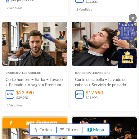
$25.000
2
Vendidos
1
Vendidos
×
×
BARBERIA LEBARBIERE
BARBERIA LEBARBIERE
Corte hombre + Barba + Lavado
Corte de cabello + Lavado de
+ Peinado + Visagista Premium
cabello + Servicio de peinado
$22.990
$12.990
43
%
41
%
$39.990
$21.990
1
Vendidos
Orden
Filtros
Mapa