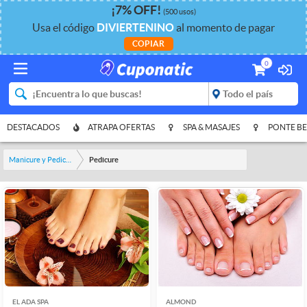
¡
7%
OFF
!
(500 usos)
Usa el código
DIVIERTENINO
al momento de pagar
COPIAR
0
DESTACADOS
ATRAPA OFERTAS
SPA & MASAJES
PONTE BE
Manicure y Pedicure
Pedicure
EL ADA SPA
ALMOND