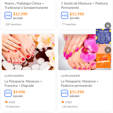
Nuevo ¡ Podologia Clínica +
1 Sesión de Manicure + Pedicura
Tradicional o Semipermanente
Permanente
$12.990
$15.990
24
%
43
%
$17.000
$27.990
×
320
Vendidos
77
Vendidos
×
LA PELUQUERÍA
LA PELUQUERÍA
La Peluquería: Manicure +
La Peluquería: Manicure +
Francesa + Degrade
Pedicure permanente
$9.490
$15.990
37
%
47
%
$15.000
$30.000
4.5
(
5
)
4.5
(
5
)
53
Vendidos
136
Vendidos