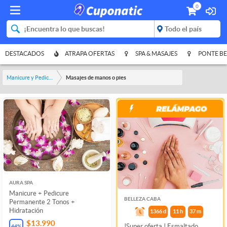
0
DESTACADOS
ATRAPA OFERTAS
SPA & MASAJES
PONTE BE
Manicure y Pedicure
Masajes de manos o pies
AURA SPA
Manicure + Pedicure
BELLEZA CABA
Permanente 2 Tonos +
Hidratación
1366
d
11
h
37
m
$13.990
!Super oferta ! Esmaltado
44
%