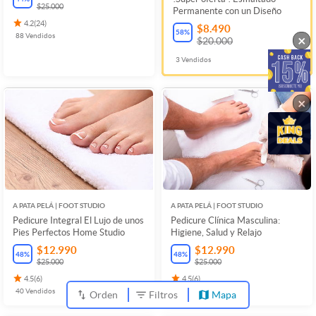
$25.000
Permanente con un Diseño
4.2
(
24
)
$8.490
58
%
88
Vendidos
×
$20.000
3
Vendidos
×
A PATA PELÁ | FOOT STUDIO
A PATA PELÁ | FOOT STUDIO
Pedicure Integral El Lujo de unos
Pedicure Clínica Masculina:
Pies Perfectos Home Studio
Higiene, Salud y Relajo
$12.990
$12.990
48
%
48
%
$25.000
$25.000
4.5
(
6
)
4.5
(
6
)
40
Vendidos
3
Vendidos
Orden
Filtros
Mapa