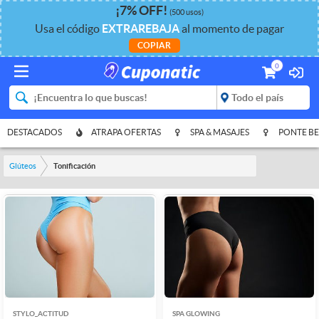
¡
7%
OFF
!
(500 usos)
Usa el código
EXTRAREBAJA
al momento de pagar
COPIAR
0
DESTACADOS
ATRAPA OFERTAS
SPA & MASAJES
PONTE BE
Glúteos
Tonificación
STYLO_ACTITUD
SPA GLOWING