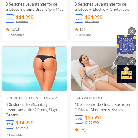
3 Sesiones Levantamiento de
8 Sesiones Levantamiento de
Glúteos Sistema Brasileño y Más
Glúteos + Electro + Crioterapia
$14.990
$34.990
83
%
77
%
$89.990
$149.990
×
4.2
(
15
)
3.8
(
4
)
38
Vendidos
4
Vendidos
×
CENTRO DE ESTÉTICA BELLA VIVAZ
BODY ART STUDIO
8 Sesiones Tonificante y
10 Sesiones de Ondas Rusas en
Levantamiento Glúteos, Stgo
Glúteos, Abdomen y Brazos
Centro
$35.990
72
%
$14.990
$129.990
70
%
$49.990
3.9
(
7
)
18
Vendidos