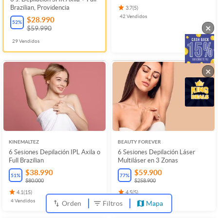
Brazilian, Providencia
3.7
(
5
)
42
Vendidos
$28.990
52
%
×
$59.990
29
Vendidos
×
KINEMALTEZ
BEAUTY FOREVER
6 Sesiones Depilación IPL Axila o
6 Sesiones Depilación Láser
Full Brazilian
Multiláser en 3 Zonas
$38.990
$59.900
51
%
77
%
$80.000
$258.900
4.1
(
15
)
4.5
(
5
)
4
Vendidos
9
Vendidos
Orden
Filtros
Mapa