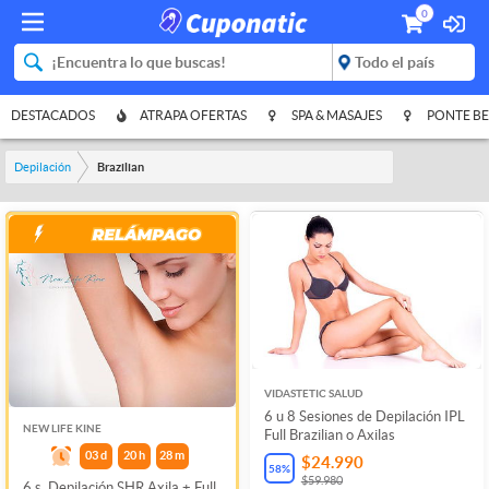
0
DESTACADOS
ATRAPA OFERTAS
SPA & MASAJES
PONTE BE
Depilación
Brazilian
VIDASTETIC SALUD
6 u 8 Sesiones de Depilación IPL
NEW LIFE KINE
Full Brazilian o Axilas
03
d
20
h
28
m
$24.990
58
%
$59.980
6 s. Depilación SHR Axila + Full