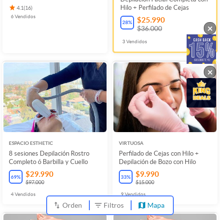
Hilo + Perfilado de Cejas
4.1
(
16
)
6
Vendidos
$25.990
28
%
×
$36.000
3
Vendidos
×
ESPACIO ESTHETIC
VIRTUOSA
8 sesiones Depilación Rostro
Perfilado de Cejas con Hilo +
Completo ó Barbilla y Cuello
Depilación de Bozo con Hilo
$29.990
$9.990
69
%
33
%
$97.000
$15.000
4
Vendidos
9
Vendidos
Orden
Filtros
Mapa