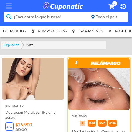
0
DESTACADOS
ATRAPA OFERTAS
SPA & MASAJES
PONTE BE
Depilación
Bozo
KINEMALTEZ
Depilación Multilaser IPL en 3
VIRTUOSA
zonas
03
d
05
h
34
m
$25.900
57
%
$60.000
Depilación Facial Completa con