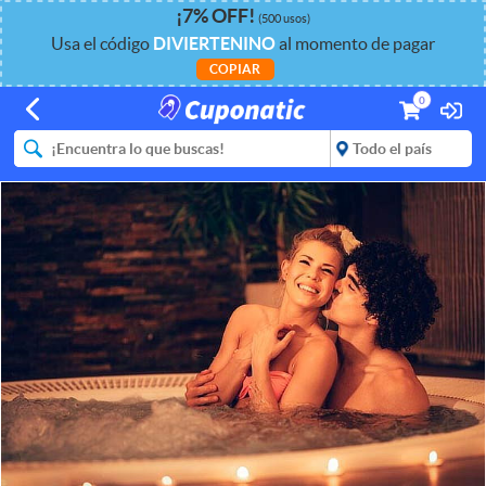
¡
7%
OFF
!
(500 usos)
Usa el código
DIVIERTENINO
al momento de pagar
COPIAR
0