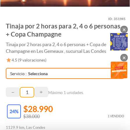
ID:
351945
Tinaja por 2 horas para 2, 4 o 6 personas
×
+ Copa Champagne
Tinaja por 2 horas para 2, 4 o 6 personas + Copa de
Champagne en Les Gemeaux , sucursal Las Condes
×
4.5
(
9
valoraciones)
Servicio
:
Selecciona
–
+
Máximo
1
unidades.
$28.990
24
%
$38.000
1 VENDIDO
1129.9 km, Las Condes