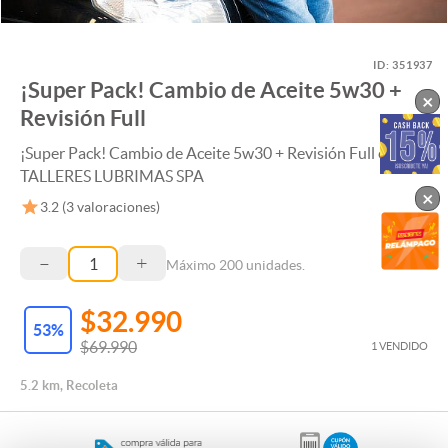
ID:
351937
¡Super Pack! Cambio de Aceite 5w30 +
×
Revisión Full
¡Super Pack! Cambio de Aceite 5w30 + Revisión Full en
TALLERES LUBRIMAS SPA
×
3.2
(
3
valoraciones)
–
+
Máximo
200
unidades.
$32.990
53
%
$69.990
1 VENDIDO
5.2 km, Recoleta