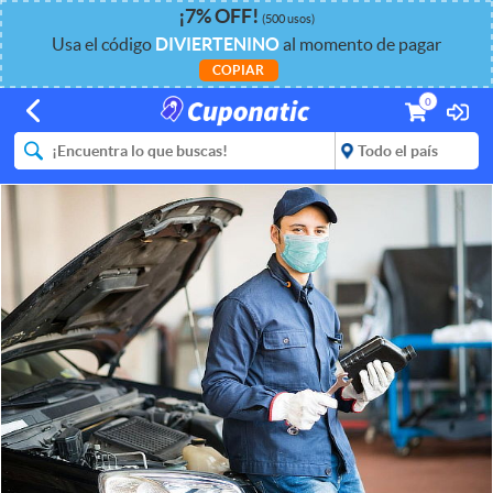
¡
7%
OFF
!
(500 usos)
Usa el código
DIVIERTENINO
al momento de pagar
COPIAR
0