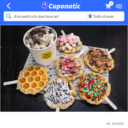
0
ID:
351933