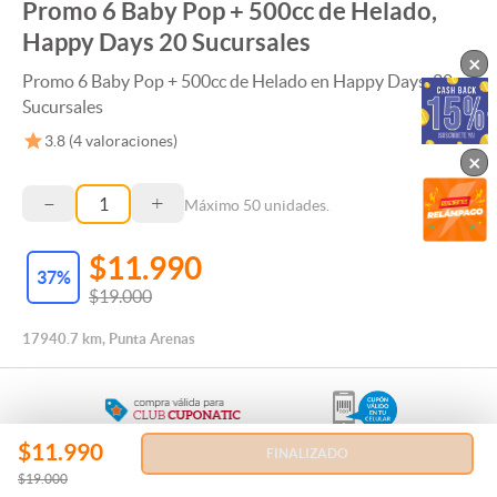
Promo 6 Baby Pop + 500cc de Helado,
Happy Days 20 Sucursales
×
Promo 6 Baby Pop + 500cc de Helado en Happy Days, 20
Sucursales
3.8
(
4
valoraciones)
×
–
+
Máximo
50
unidades.
$11.990
37
%
$19.000
17940.7 km, Punta Arenas
$11.990
FINALIZADO
Regala esta Experiencia
$19.000