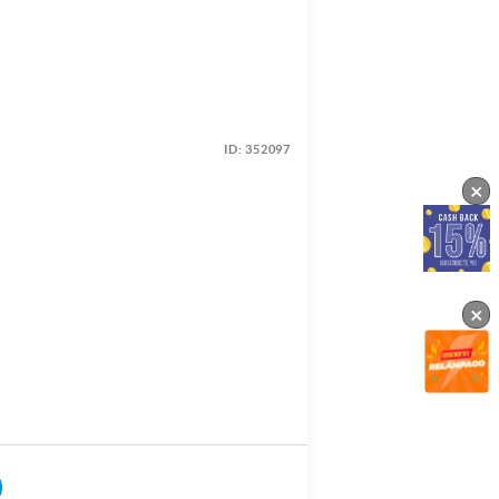
ID:
352097
×
×