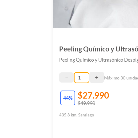
Peeling Químico y Ultra
Peeling Químico y Ultrasónico Despig
–
+
Máximo
30
unida
$27.990
44
%
$49.990
435.8 km, Santiago