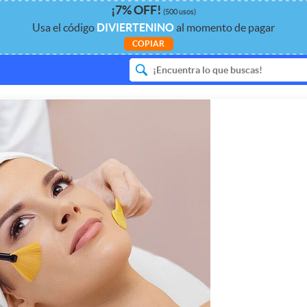
¡
7%
OFF
!
(500 usos)
Usa el código
DIVIERTENINO
al momento de pagar
COPIAR