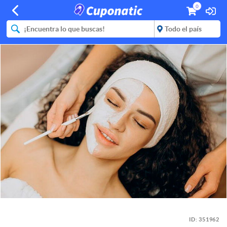
0
ID:
351962