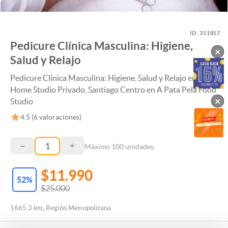
ID:
351857
Pedicure Clínica Masculina: Higiene,
×
Salud y Relajo
Pedicure Clínica Masculina: Higiene, Salud y Relajo en
Home Studio Privado, Santiago Centro en A Pata Pelá Food
×
Studio
4.5
(
6
valoraciones)
–
+
Máximo
100
unidades.
$11.990
52
%
$25.000
1665.3 km, Región Metropolitana