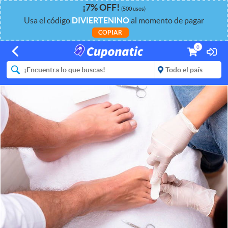
¡
7%
OFF
!
(500 usos)
Usa el código
DIVIERTENINO
al momento de pagar
COPIAR
0