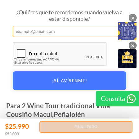
¿Quiéres que te recordemos cuando vuelva a
×
estar disponible?
×
¡SÍ, AVÍSENME!
Consulta
Para 2 Wine Tour tradicional Viña
Cousiño Macul,Peñalolén
¡CyberDay! Wine tour Tradicional o Premium para 2
$25.990
FINALIZADO
personas en Viña Cousiño Macul, Peñalolén. ¡Sólo 6
$53.000