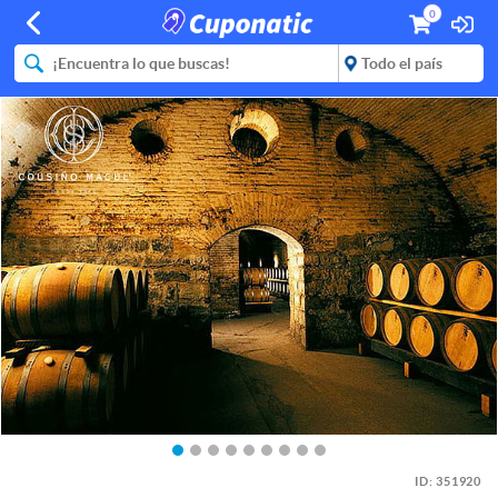
0
ID:
351920