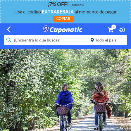
¡
7%
OFF
!
(500 usos)
Usa el código
EXTRAREBAJA
al momento de pagar
COPIAR
0