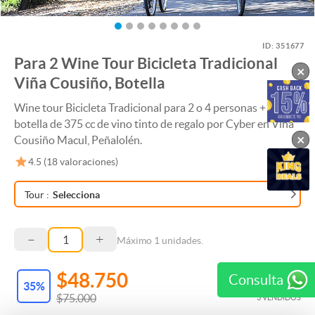
ID:
351677
Para 2 Wine Tour Bicicleta Tradicional
×
Viña Cousiño, Botella
Wine tour Bicicleta Tradicional para 2 o 4 personas + Una
botella de 375 cc de vino tinto de regalo por Cyber en Viña
×
Cousiño Macul, Peñalolén.
4.5
(
18
valoraciones)
Tour
:
Selecciona
–
+
Máximo
1
unidades.
$48.750
Consulta
35
%
$75.000
3 VENDIDOS