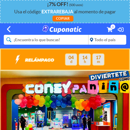
¡
7%
OFF
!
(500 usos)
Usa el código
EXTRAREBAJA
al momento de pagar
COPIAR
0
04
14
17
d
h
m