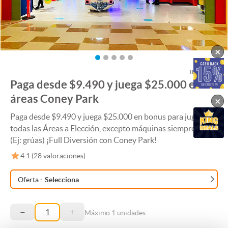
×
ID:
345986
Paga desde $9.490 y juega $25.000 en las
áreas Coney Park
×
Paga desde $9.490 y juega $25.000 en bonus para jugar en
todas las Áreas a Elección, excepto máquinas siempre gana
(Ej: grúas) ¡Full Diversión con Coney Park!
4.1
(
28
valoraciones)
Oferta
:
Selecciona
–
+
Máximo
1
unidades.