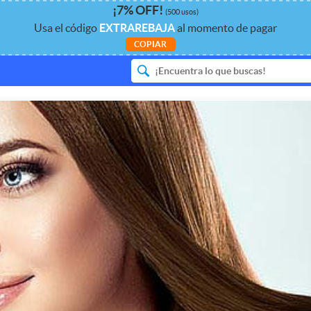
¡
7%
OFF
!
(500 usos)
Usa el código
EXTRAREBAJA
al momento de pagar
COPIAR