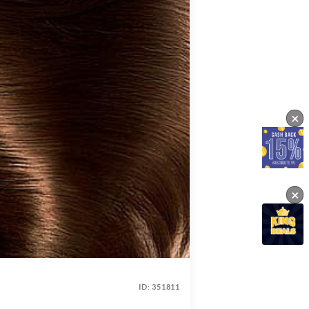
×
×
ID:
351811