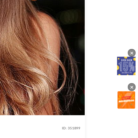
×
×
ID:
351899