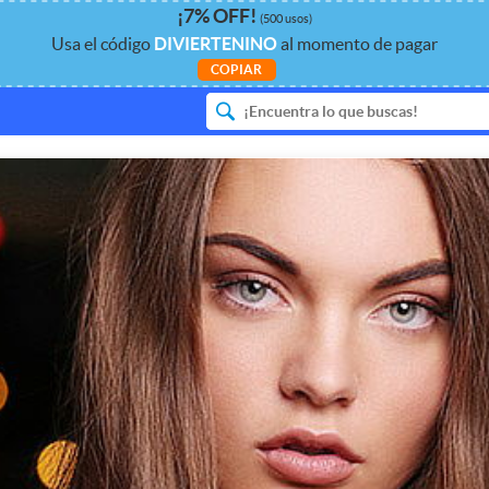
¡
7%
OFF
!
(500 usos)
Usa el código
DIVIERTENINO
al momento de pagar
COPIAR