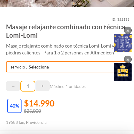
ID:
352133
Masaje relajante combinado con técnica
×
Lomi-Lomi
Masaje relajante combinado con técnica Lomi-Lomi y
piedras calientes · Para 1 o 2 personas en Altmedicen
×
servicio
:
Selecciona
–
+
Máximo
1
unidades.
$14.990
40
%
$25.000
19588 km, Providencia