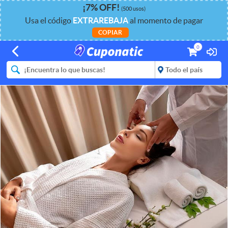
¡
7%
OFF
!
(500 usos)
Usa el código
EXTRAREBAJA
al momento de pagar
COPIAR
0