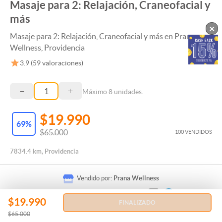
Masaje para 2: Relajación, Craneofacial y
más
×
Masaje para 2: Relajación, Craneofacial y más en Prana
Wellness, Providencia
3.9
(
59
valoraciones)
–
+
Máximo
8
unidades.
$19.990
69
%
$65.000
100 VENDIDOS
7834.4 km, Providencia
Vendido por:
Prana Wellness
$19.990
FINALIZADO
$65.000