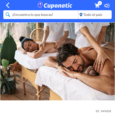
0
ID:
349658