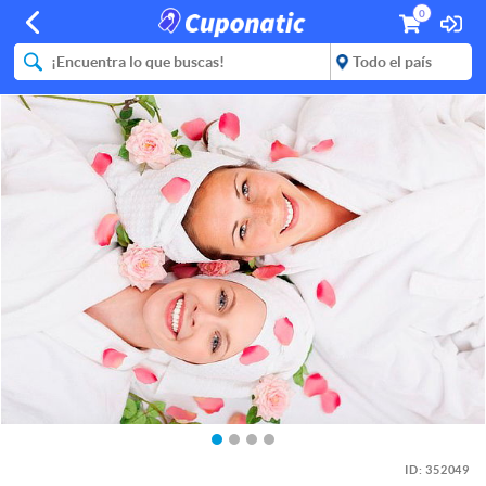
0
ID:
352049