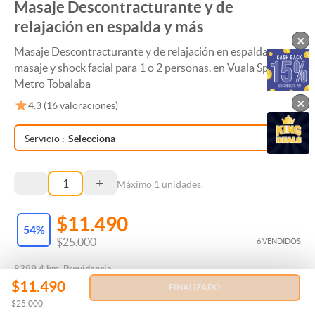
Masaje Descontracturante y de
relajación en espalda y más
×
Masaje Descontracturante y de relajación en espalda +
masaje y shock facial para 1 o 2 personas. en Vuala Spa.
Metro Tobalaba
×
4.3
(
16
valoraciones)
Servicio
:
Selecciona
–
+
Máximo
1
unidades.
$11.490
54
%
$25.000
6 VENDIDOS
8399.4 km, Providencia
$11.490
FINALIZADO
$25.000