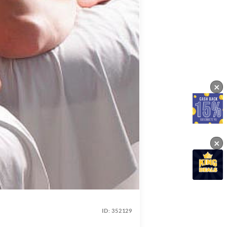
×
×
ID:
352129