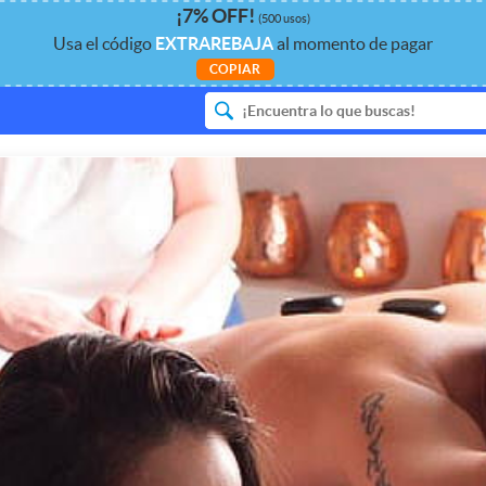
¡
7%
OFF
!
(500 usos)
Usa el código
EXTRAREBAJA
al momento de pagar
COPIAR