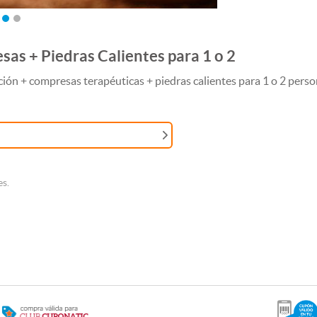
as + Piedras Calientes para 1 o 2
ión + compresas terapéuticas + piedras calientes para 1 o 2 person
s.