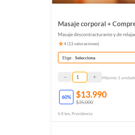
Masaje corporal + Compres
Masaje descontracturante y de relajac
4
(
13
valoraciones)
Elige
:
Selecciona
–
+
Máximo
1
unidade
$13.990
60
%
$35.000
6.8 km, Providencia