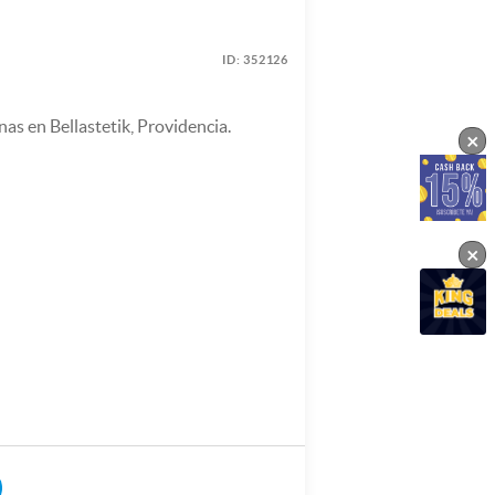
ID:
352126
as en Bellastetik, Providencia.
×
×