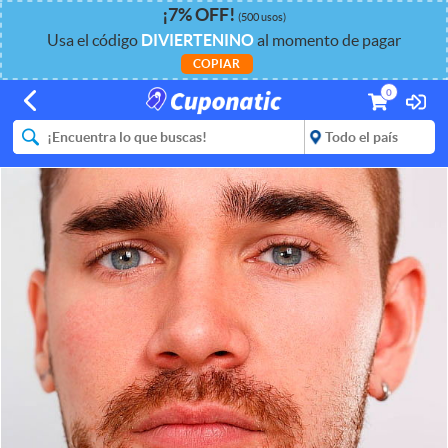
¡
7%
OFF
!
(500 usos)
Usa el código
DIVIERTENINO
al momento de pagar
COPIAR
0