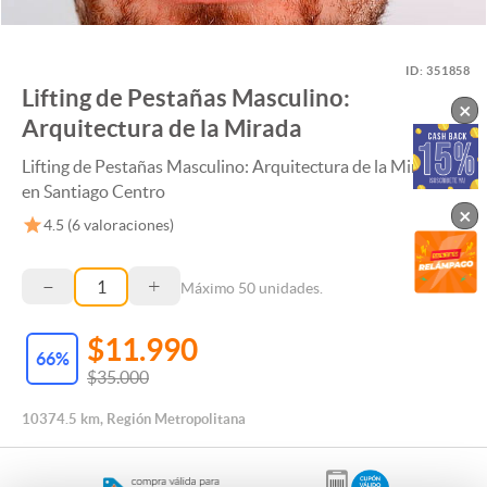
ID:
351858
Lifting de Pestañas Masculino:
×
Arquitectura de la Mirada
Lifting de Pestañas Masculino: Arquitectura de la Mirada
en Santiago Centro
×
4.5
(
6
valoraciones)
–
+
Máximo
50
unidades.
$11.990
66
%
$35.000
10374.5 km, Región Metropolitana