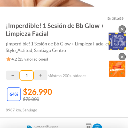
ID:
351639
¡Imperdible! 1 Sesión de Bb Glow +
×
Limpieza Facial
¡Imperdible! 1 Sesión de Bb Glow + Limpieza Facial en
Stylo_Actitud, Santiago Centro
×
4.2
(
15
valoraciones)
–
+
Máximo
200
unidades.
$26.990
64
%
$75.000
8987 km, Santiago