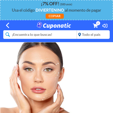
¡
7%
OFF
!
(500 usos)
Usa el código
DIVIERTENINO
al momento de pagar
COPIAR
0