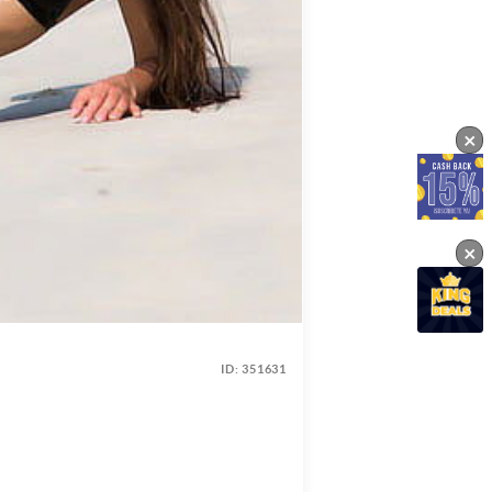
×
×
ID:
351631