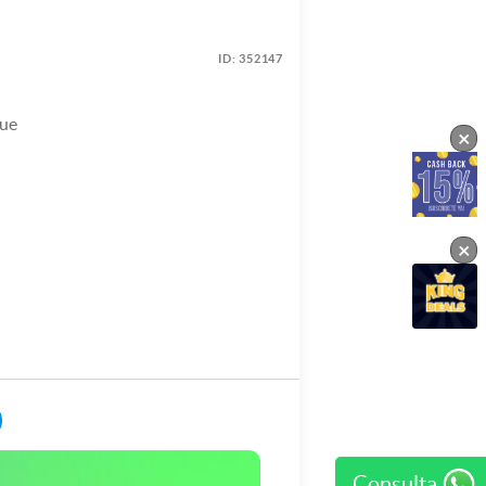
ID:
352147
que
×
×
Consulta