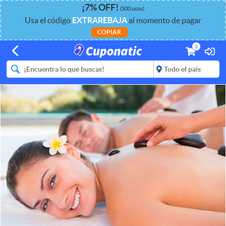
¡
7%
OFF
!
(500 usos)
Usa el código
EXTRAREBAJA
al momento de pagar
COPIAR
0