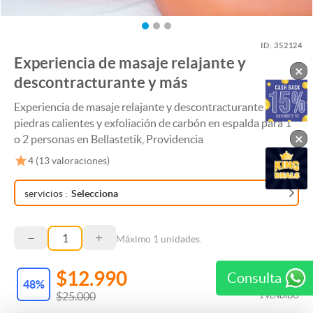
ID:
352124
Experiencia de masaje relajante y
×
descontracturante y más
Experiencia de masaje relajante y descontracturante +
piedras calientes y exfoliación de carbón en espalda para 1
×
o 2 personas en Bellastetik, Providencia
4
(
13
valoraciones)
servicios
:
Selecciona
–
+
Máximo
1
unidades.
$12.990
Consulta
48
%
$25.000
1 VENDIDO