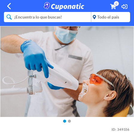
0
ID:
349336