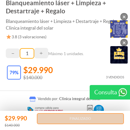
Blanqueamiento láser + Limpieza +
Destartraje + Regalo
×
Blanqueamiento láser + Limpieza + Destartraje + Regalo en
Clinica integral del solar
3.8
(
3
valoraciones)
×
–
+
Máximo
1
unidades.
$29.990
79
%
$140.000
3 VENDIDOS
Consulta
Vendido por:
Clinica integral del solar
$29.990
FINALIZADO
$140.000
Regala esta Experiencia