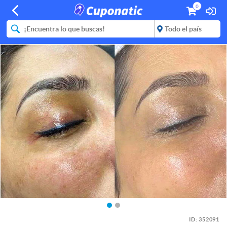
0
ID:
352091