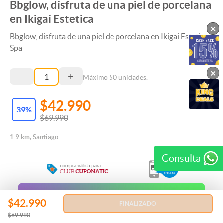
Bbglow, disfruta de una piel de porcelana
en Ikigai Estetica
×
Bbglow, disfruta de una piel de porcelana en Ikigai Estetica
Spa
×
–
+
Máximo
50
unidades.
$42.990
39
%
$69.990
1.9 km, Santiago
Consulta
Regala esta Experiencia
$42.990
FINALIZADO
$69.990
REGALAR