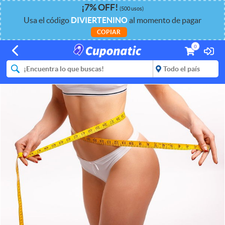
¡
7%
OFF
!
(500 usos)
Usa el código
DIVIERTENINO
al momento de pagar
COPIAR
0