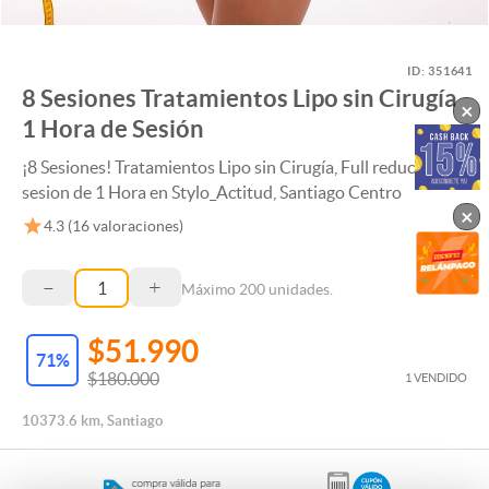
ID:
351641
8 Sesiones Tratamientos Lipo sin Cirugía
×
1 Hora de Sesión
¡8 Sesiones! Tratamientos Lipo sin Cirugía, Full reductivo
sesion de 1 Hora en Stylo_Actitud, Santiago Centro
×
4.3
(
16
valoraciones)
–
+
Máximo
200
unidades.
$51.990
71
%
$180.000
1 VENDIDO
10373.6 km, Santiago