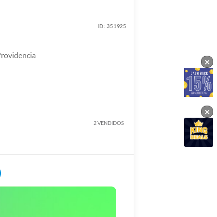
ID:
351925
Providencia
×
×
2 VENDIDOS