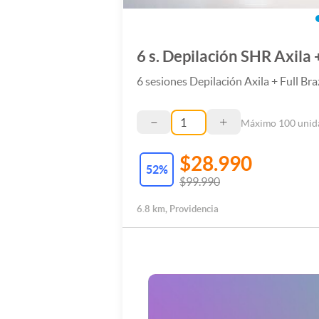
6 s. Depilación SHR Axila 
6 sesiones Depilación Axila + Full Br
–
+
Máximo
100
unid
$28.990
52
%
$99.990
6.8 km, Providencia