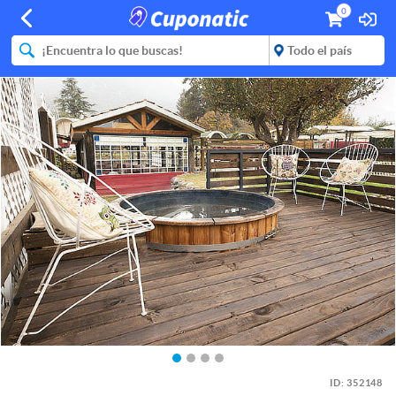
0
ID:
352148