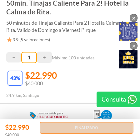
50min. Tinajas Caliente Para 2! Hotel la
Calma de Rita.
×
50 minutos de Tinajas Caliente Para 2 Hotel la Calma de
Rita. Valido de Domingo a Viernes! Pirque
3.9
(
5
valoraciones)
×
–
+
Máximo
100
unidades.
$22.990
43
%
$40.000
24.9 km, Santiago
Consulta
$22.990
FINALIZADO
Regala esta Experiencia
$40.000